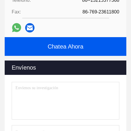
Teléfono:
86--13215377368
Fax:
86-769-23611800
Chatea Ahora
Envíenos