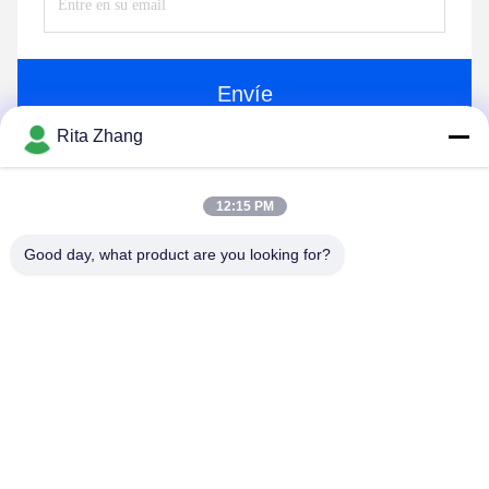
Envíe
Rita Zhang
12:15 PM
Good day, what product are you looking for?
GUANGDONG SHANAN TECHNOLOGY
CO.,LTD
leon@shanantechnology.com
86--13215377368
2/F, edificio. 1, fila 1, Shijing Ind. Zona, Sangyuan, St. de
Dongcheng, Dongguan, Guangdong, China (continente)