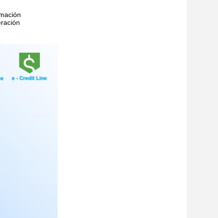
rmación
eración