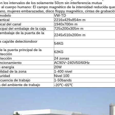
en los intervalos de los solamente 50cm sin interferencia mutua
o al cuerpo humano: El campo magnético de la intensidad reducida que
o, mujeres embarazadas, disco floppy magnético, cintas de grabación
modelo
VW-TD
rtical
2216x429x854m m
cal del canal
1940x700m m
ipal del embalaje de la caja
725x200x305m m
embalaje de la puerta de la
2245x510x200m m
e caja/de detectiondoor
54KG
e la puerta principal de la
62KG
etección
tección
24 zonas
uncionamiento
AC90V~240V50/60Hz
 energía
20W
lidad de la zona
1-400 nivel
uridad
Nivel 100
cuencia de trabajo
1-50bands
 del ambiente de trabajo
-20℃~65℃