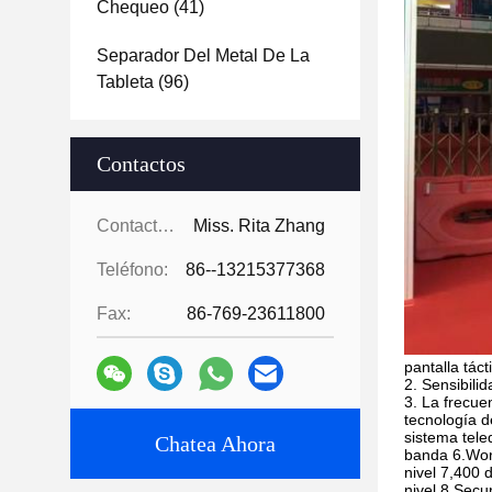
Chequeo
(41)
Separador Del Metal De La
Tableta
(96)
Contactos
Contactos:
Miss. Rita Zhang
Teléfono:
86--13215377368
Fax:
86-769-23611800
pantalla tácti
2. Sensibili
3. La frecu
tecnología d
sistema tele
Chatea Ahora
banda 6.Wor
nivel 7,400 
nivel 8.Secur