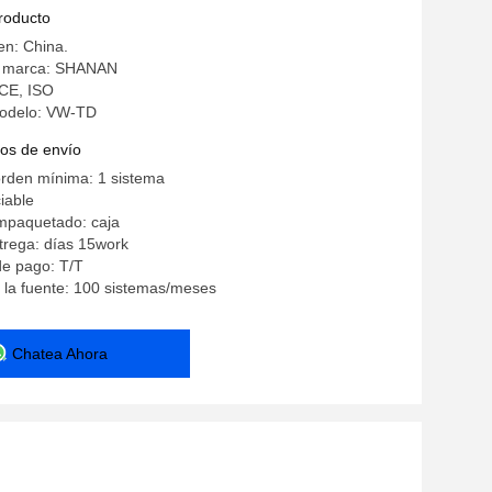
dad
producto
en: China.
a marca: SHANAN
 CE, ISO
odelo: VW-TD
os de envío
orden mínima: 1 sistema
iable
empaquetado: caja
trega: días 15work
de pago: T/T
 la fuente: 100 sistemas/meses
Chatea Ahora