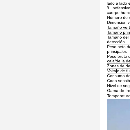
lado a lado 
9. Inofensiv
cuerpo human
Número de 
Dimensión ve
Tamaño verti
Tamaño princ
Tamaño del 
detección
Peso neto d
principales
Peso bruto d
caja/de la d
Zonas de de
Voltaje de f
Consumo de
Cada sensibi
Nivel de seg
Gama de fre
Temperatura