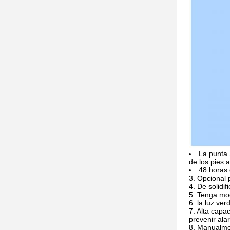
La punta 
de los pies 
48 horas 
3. Opcional
4. De solidi
5. Tenga mo
6. la luz ver
7. Alta capa
prevenir ala
8. Manualmen