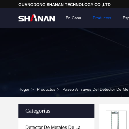
GUANGDONG SHANAN TECHNOLOGY CO.,LTD
En Casa
Productos
Esp
Hogar
>
Productos
>
Paseo A Través Del Detector De Me
Categorías
Detector De Metales De La