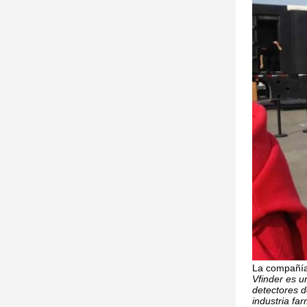
La compañía
Vfinder es u
detectores d
industria fa