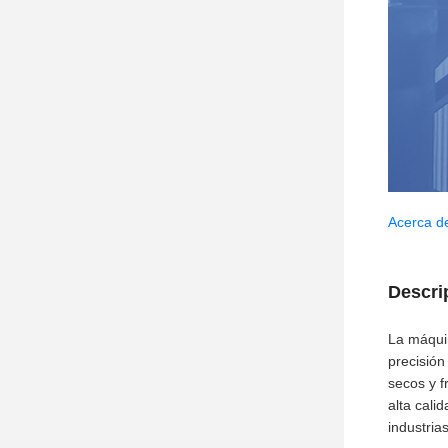
Acerca d
Descri
La máquin
precisión
secos y f
alta cali
industria