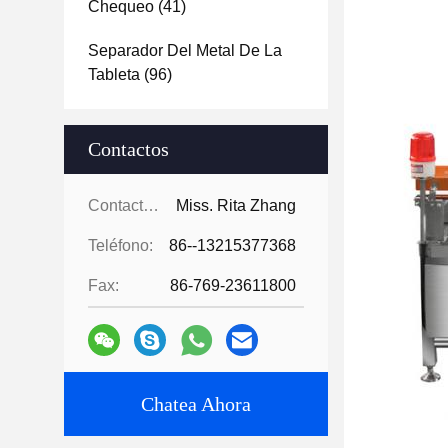
Chequeo
(41)
Separador Del Metal De La
Tableta
(96)
Contactos
Contactos:
Miss. Rita Zhang
Teléfono:
86--13215377368
Fax:
86-769-23611800
Chatea Ahora