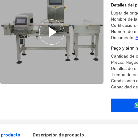
peso de a
Detalles del 
la carne 
Lugar de orig
Nombre de l
Certificación:
Número de mo
Documento:
A
Pago y términ
Cantidad de 
Precio: Negoc
Detalles de 
Tiempo de en
Condiciones 
Capacidad de
l producto
Descripción de producto