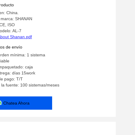
limentos para la industria alimentaria de
producto
de la zona húmeda
en: China.
a marca: SHANAN
 CE, ISO
delo: AL-7
bout Shanan.pdf
os de envío
orden mínima: 1 sistema
iable
empaquetado: caja
trega: días 15work
de pago: T/T
 la fuente: 100 sistemas/meses
Chatea Ahora