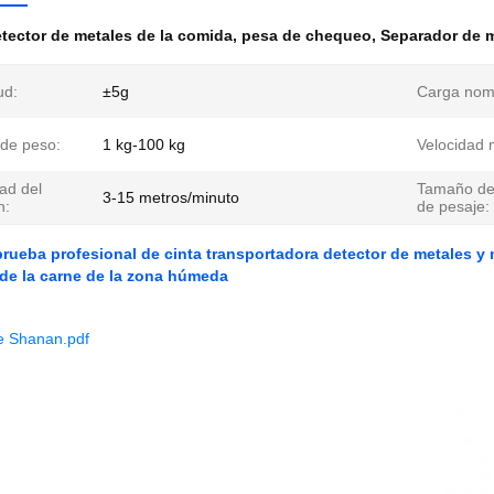
tector de metales de la comida
,
pesa de chequeo
,
Separador de 
ud:
±5g
Carga nomi
de peso:
1 kg-100 kg
Velocidad 
ad del
Tamaño de
3-15 metros/minuto
n:
de pesaje:
rueba profesional de cinta transportadora detector de metales y 
 de la carne de la zona húmeda
e Shanan.pdf