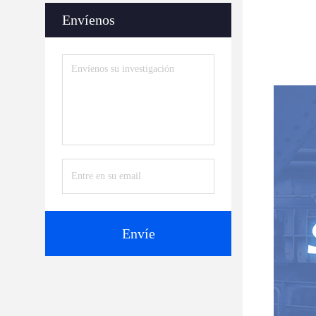
Envíenos
Envíe