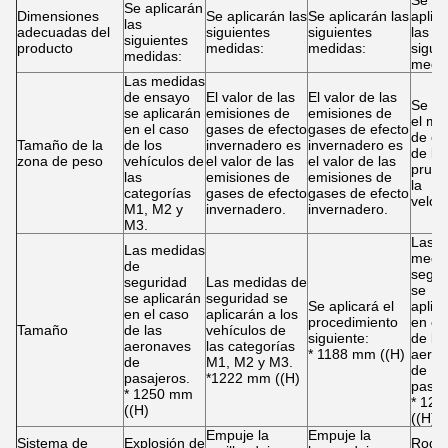
Se
Se aplicarán
Dimensiones
Se aplicarán las
Se aplicarán las
aplic
las
adecuadas del
siguientes
siguientes
las
siguientes
producto
medidas:
medidas:
sigui
medidas:
medid
Las medidas
de ensayo
El valor de las
El valor de las
Se ap
se aplicarán
emisiones de
emisiones de
el mé
en el caso
gases de efecto
gases de efecto
de en
Tamaño de la
de los
invernadero es
invernadero es
de la
zona de peso
vehículos de
el valor de las
el valor de las
prueb
las
emisiones de
emisiones de
la
categorías
gases de efecto
gases de efecto
veloc
M1, M2 y
invernadero.
invernadero.
M3.
Las
Las medidas
medid
de
segur
seguridad
Las medidas de
se
se aplicarán
seguridad se
Se aplicará el
aplic
en el caso
aplicarán a los
procedimiento
en el
Tamaño
de las
vehículos de
siguiente:
de la
aeronaves
las categorías
* 1188 mm ((H)
aero
de
M1, M2 y M3.
de
pasajeros.
*1222 mm ((H)
pasaj
* 1250 mm
* 12
((H)
((H)
Empuje la
Empuje la
Sistema de
Explosión de
Roda