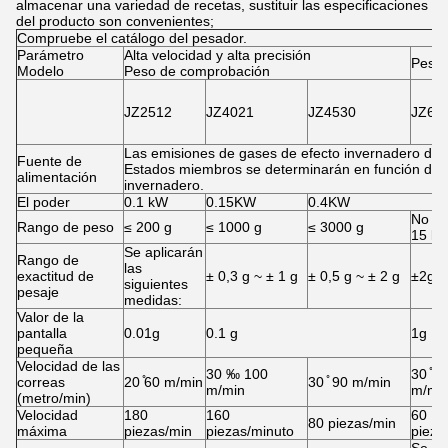
almacenar una variedad de recetas, sustituir las especificaciones
del producto son convenientes;
Compruebe el catálogo del pesador.
Parámetro
Alta velocidad y alta precisión
Peso 
Modelo
Peso de comprobación
JZ2512
JZ4021
JZ4530
JZ62
Las emisiones de gases de efecto invernadero de la
Fuente de
Estados miembros se determinarán en función de l
alimentación
invernadero.
El poder
0.1 kW
0.15KW
0.4KW
No m
Rango de peso
≤ 200 g
≤ 1000 g
≤ 3000 g
15 kg
Se aplicarán
Rango de
las
exactitud de
± 0,3 g ~ ± 1 g
± 0,5 g ~ ± 2 g
±2g~
siguientes
pesaje
medidas:
Valor de la
pantalla
0.01g
0.1 g
1g
pequeña
Velocidad de las
30 ‰ 100
30 ̊ 7
correas
20 ̊60 m/min
30 ̊ 90 m/min
m/min
m/mi
(metro/min)
Velocidad
180
160
60
80 piezas/min
máxima
piezas/min
piezas/minuto
pieza