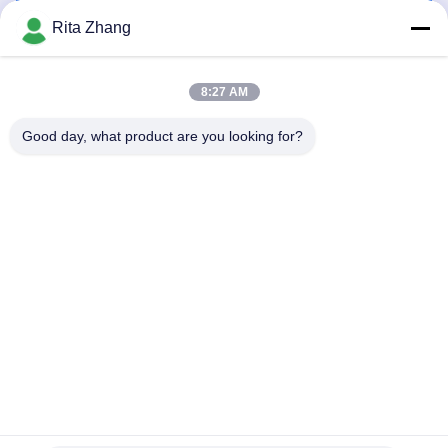
Rita Zhang
8:27 AM
Good day, what product are you looking for?
GUANGDONG SHANAN TECHNOLOGY
CO.,LTD
leon@shanantechnology.com
86--13215377368
2/F, edificio. 1, fila 1, Shijing Ind. Zona, Sangyuan, St. de
Dongcheng, Dongguan, Guangdong, China (continente)
Buena calidad de China detector de metales de la comida
Proveedor. © de Copyright 2018-2026 GUANGDONG