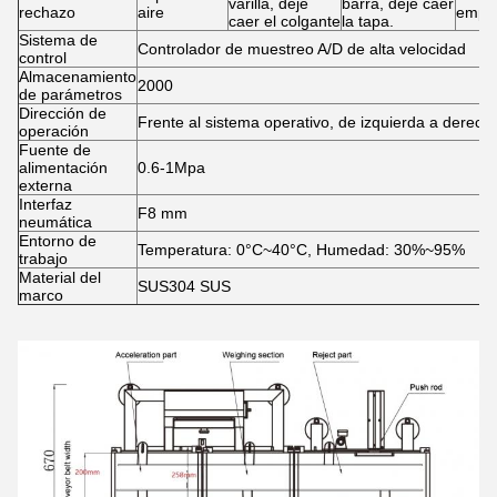
varilla, deje
barra, deje caer
rechazo
aire
empu
caer el colgante
la tapa.
Sistema de
Controlador de muestreo A/D de alta velocidad
control
Almacenamiento
2000
de parámetros
Dirección de
Frente al sistema operativo, de izquierda a derech
operación
Fuente de
alimentación
0.6-1Mpa
externa
Interfaz
F8 mm
neumática
Entorno de
Temperatura: 0°C~40°C, Humedad: 30%~95%
trabajo
Material del
SUS304 SUS
marco