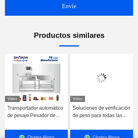
Envíe
Productos similares
Vídeo
Vídeo
Transportador automático
Soluciones de verificación
de pesaje Pesador de
de peso para todas las
comprobación Fabricante
industrias: báscula de
de envases para
control, transportador de
Chatea Ahora
Chatea Ahora
alimentos
control de peso