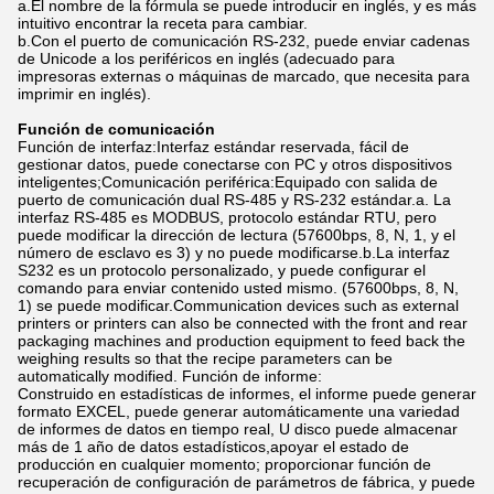
a.El nombre de la fórmula se puede introducir en inglés, y es más
intuitivo encontrar la receta para cambiar.
b.Con el puerto de comunicación RS-232, puede enviar cadenas
de Unicode a los periféricos en inglés (adecuado para
impresoras externas o máquinas de marcado, que necesita para
imprimir en inglés).
Función de comunicación
Función de interfaz:Interfaz estándar reservada, fácil de
gestionar datos, puede conectarse con PC y otros dispositivos
inteligentes;Comunicación periférica:Equipado con salida de
puerto de comunicación dual RS-485 y RS-232 estándar.a. La
interfaz RS-485 es MODBUS, protocolo estándar RTU, pero
puede modificar la dirección de lectura (57600bps, 8, N, 1, y el
número de esclavo es 3) y no puede modificarse.b.La interfaz
S232 es un protocolo personalizado, y puede configurar el
comando para enviar contenido usted mismo. (57600bps, 8, N,
1) se puede modificar.Communication devices such as external
printers or printers can also be connected with the front and rear
packaging machines and production equipment to feed back the
weighing results so that the recipe parameters can be
automatically modified. Función de informe:
Construido en estadísticas de informes, el informe puede generar
formato EXCEL, puede generar automáticamente una variedad
de informes de datos en tiempo real, U disco puede almacenar
más de 1 año de datos estadísticos,apoyar el estado de
producción en cualquier momento; proporcionar función de
recuperación de configuración de parámetros de fábrica, y puede