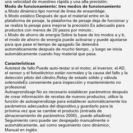
una velocidad de muestreo rápida y una alta precisión;
Modo de funcionamiento: tres modos de funcionamiento
a.Modo dinámico:tipo normal de línea de ensamblaje;
b.Modo estático:Después de que el material entre en la
plataforma de pesaje, la plataforma de pesaje deja de funcionar y
se realiza la pesaje para mejorar la precisión.Es adecuado para
productos con menos de 20 pasos por minuto.;
c.Modo de ahorro de energía:Sobre la base de los modos a y b,
el modo de ahorro de energía puede activarse y puede ajustarse
para que pase el tiempo de apagado.Se detendrá
automáticamente después de mucho tiempo., y luego se inicia
automáticamente cuando hay material que pasa.
Características
Autotest de fallo:Puede auto-testar si el motor, el inversor, el AD,
el sensor y el fotoeléctrico están normales y la causa del fallo y la
detección piloto del cilindro,Relay de estado sólido y válvula
solenoideEs conveniente para inspección y mantenimiento no
profesional.
Autoaprendizaje:No es necesario establecer parámetros después
de crear información de recetas de nuevos productos, utilice la
función de autoaprendizaje para establecer automáticamente los
parámetros adecuados del dispositivo,y guardarlo para la
próxima vez que se cambie el producto (entrada de
almacenamiento de parámetros 2000)., puede añadirse)
Seguimiento cero:puede ser despejado manualmente o
automáticamente, así como seguimiento cero dinámico;
Manual en inglés: