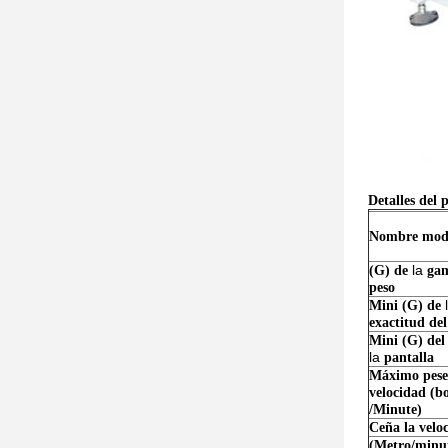
Detalles del
Nombre mod
la
(G) de
gam
peso
Mini (G) de
exactitud del
Mini (G) del
la
pantalla
Máximo pese
velocidad (bo
/Minute)
Ceña la velo
(Metro/minu