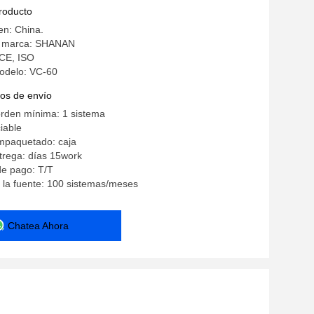
1g de la máquina
producto
en: China.
a marca: SHANAN
 CE, ISO
odelo: VC-60
os de envío
orden mínima: 1 sistema
iable
empaquetado: caja
trega: días 15work
de pago: T/T
 la fuente: 100 sistemas/meses
Chatea Ahora