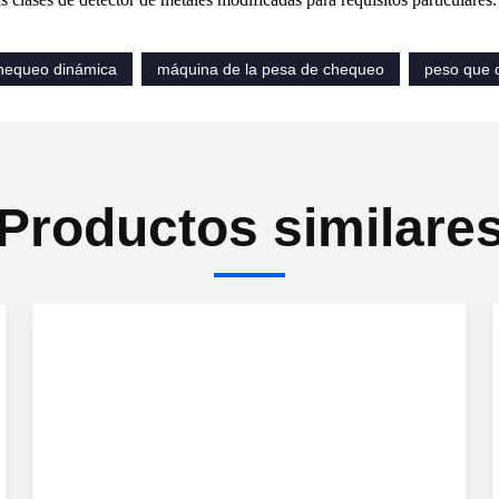
hequeo dinámica
máquina de la pesa de chequeo
peso que 
Productos similare