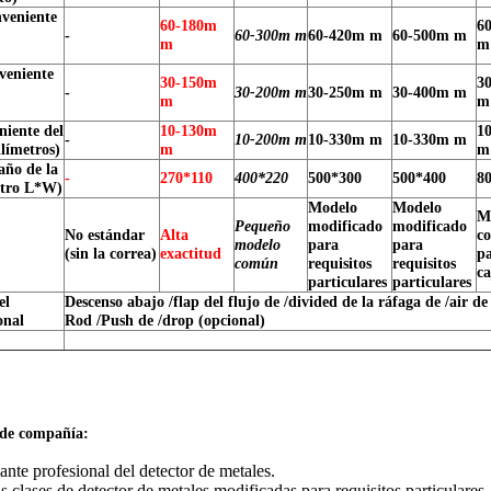
veniente
60-180m
6
-
60-300m m
60-420m m
60-500m m
m
m
veniente
30-150m
3
-
30-200m m
30-250m m
30-400m m
m
m
niente del
10-130m
1
-
10-200m m
10-330m m
10-330m m
límetros)
m
m
año de la
-
270*110
400*220
500*300
500*400
8
etro L*W)
Modelo
Modelo
M
Pequeño
modificado
modificado
No estándar
Alta
c
modelo
para
para
(sin la correa)
exactitud
pa
común
requisitos
requisitos
ca
particulares
particulares
el
Descenso abajo /flap del flujo de /divided de la ráfaga de /air de
onal
Rod /Push de /drop (opcional)
 de compañía:
ante profesional del detector de metales.
s clases de detector de metales modificadas para requisitos particulares.