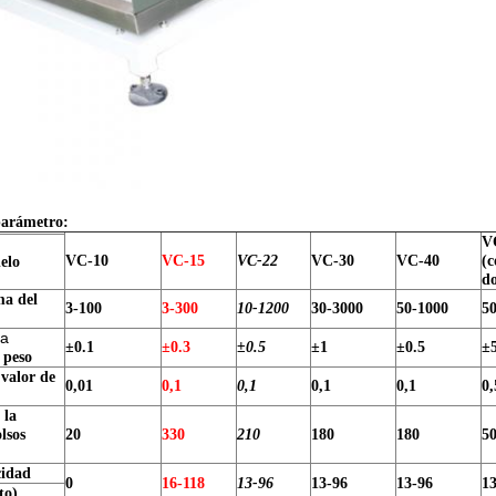
 parámetro:
V
VC-10
VC-15
VC-22
VC-30
VC-40
(c
elo
do
a del
3-100
3-300
10-1200
30-3000
50-1000
5
la
±0.1
±0.3
±0.5
±1
±0.5
±
 peso
 valor de
0,01
0,1
0,1
0,1
0,1
0,
 la
lsos
20
330
210
180
180
5
cidad
0
16-118
13-96
13-96
13-96
1
to)