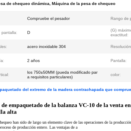
esa de chequeo dinámica
,
Máquina de la pesa de chequeo
Compruebe el pesador
Rango de 
(G) máximo
 pantalla:
D
exactitud:
les:
acero inoxidable 304
Resolución
ía:
2 años
Pantalla:
los 750±50MM (pueda modificado par
tical:
color:
a requisitos particulares)
paquetado del extremo de la madera contrachapada que comprueb
 de empaquetado de la balanza VC-10 de la venta en 
lla alta
chequeo han sido de largo un elemento clave de las operaciones de la producci
proceso de producción entero. Las ventajas de a