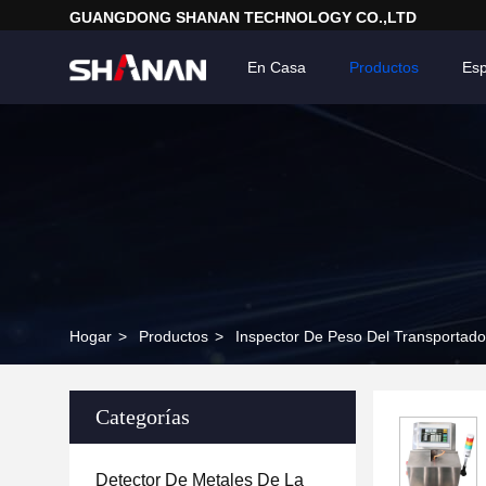
GUANGDONG SHANAN TECHNOLOGY CO.,LTD
En Casa
Productos
Esp
Hogar
>
Productos
>
Inspector De Peso Del Transportado
Categorías
Detector De Metales De La