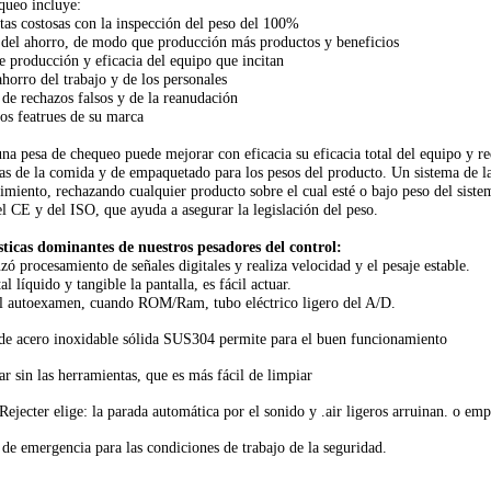
queo incluye:
tas costosas con la inspección del peso del 100%
 del ahorro, de modo que producción más productos y beneficios
e producción y eficacia del equipo que incitan
ahorro del trabajo y de los personales
de rechazos falsos y de la reanudación
os featrues de su marca
na pesa de chequeo puede mejorar con eficacia su eficacia total del equipo y re
rias de la comida y de empaquetado para los pesos del producto. Un sistema de 
imiento, rechazando cualquier producto sobre el cual esté o bajo peso del siste
del CE y del ISO, que ayuda a asegurar la legislación del peso.
sticas dominantes de nuestros pesadores del control:
ó procesamiento de señales digitales y realiza velocidad y el pesaje estable.
al líquido y tangible la pantalla, es fácil actuar.
l autoexamen, cuando ROM/Ram, tubo eléctrico ligero del A/D.
 de acero inoxidable sólida SUS304 permite para el buen funcionamiento
 sin las herramientas, que es más fácil de limpiar
Rejecter elige: la parada automática por el sonido y .air ligeros arruinan. o e
de emergencia para las condiciones de trabajo de la seguridad.