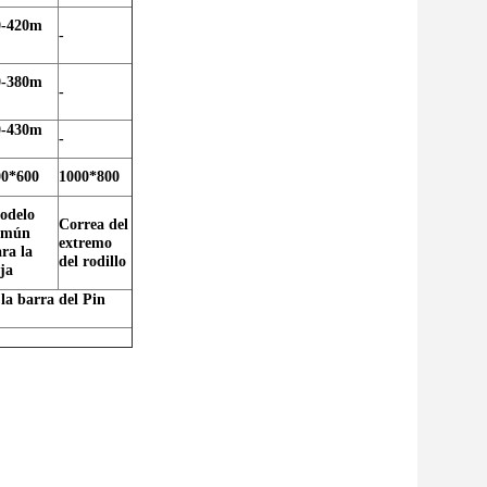
0-420m
-
0-380m
-
0-430m
-
00*600
1000*800
odelo
Correa del
omún
extremo
ra la
del rodillo
ja
 la barra del Pin