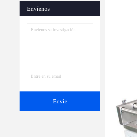
Envíenos
Envíe