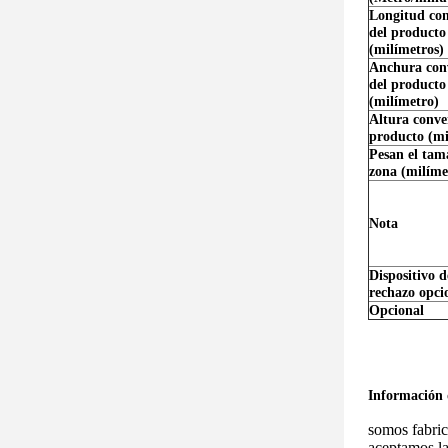
Longitud con
del producto
(milímetros)
Anchura con
del producto
(milímetro)
Altura conve
producto (mi
Pesan el tam
zona (milím
Nota
Dispositivo d
rechazo opci
Opcional
Información
somos fabric
aceptamos la