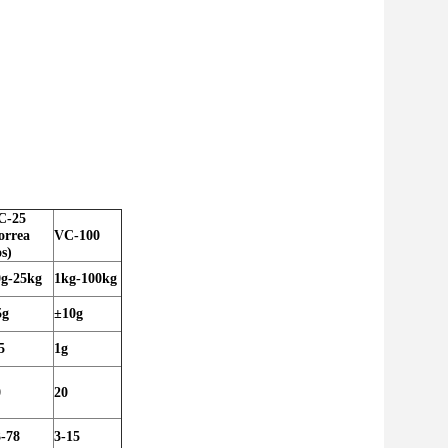
C-25
orrea
VC-100
s)
0g-25kg
1kg-100kg
5g
±10g
5
1g
0
20
3-78
3-15