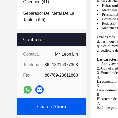
la pesa de che
Chequeo
(41)
Evitar mul
Materiales
Separador Del Metal De La
Procesos d
Costes de 
Tableta
(96)
Reducción 
Mantener l
Cuál es más, u
Contactos
de las indust
que en el mov
al cetificate 
Contactos:
Mr. Leon Lin
Las caracterí
Apply avanz
Teléfono:
86--13215377368
Con el crist
Función de
Fax:
86-769-23611800
La estructura
Ceña desmontar
El sistema de 
Chatea Ahora
botón de paro 