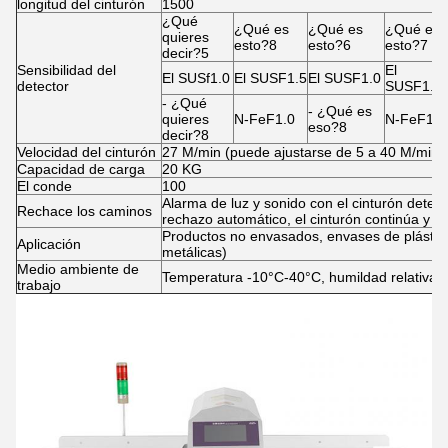
longitud del cinturón
1500
¿Qué
¿Qué es
¿Qué es
¿Qué es
quieres
esto?8
esto?6
esto?7
decir?5
Sensibilidad del
El
El SUSf1.0
El SUSF1.5
El SUSF1.0
detector
SUSF1.2
- ¿Qué
- ¿Qué es
quieres
N-FeF1.0
N-FeF1.0
eso?8
decir?8
Velocidad del cinturón
27 M/min (puede ajustarse de 5 a 40 M/min)
Capacidad de carga
20 KG
El conde
100
Alarma de luz y sonido con el cinturón deteni
Rechace los caminos
rechazo automático, el cinturón continúa y 
Productos no envasados, envases de plástico
Aplicación
metálicas)
Medio ambiente de
Temperatura -10°C-40°C, humildad relativa d
trabajo