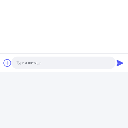
Photo
Video Call
Audio Call