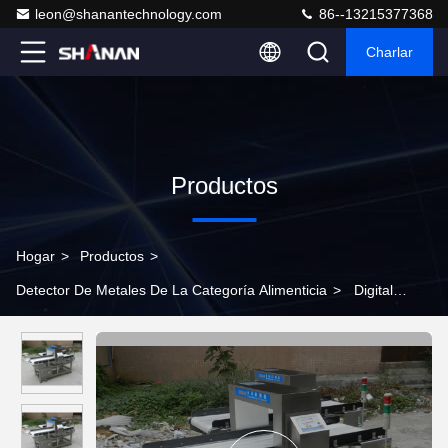
leon@shanantechnology.com
86--13215377368
Charlar
Productos
Hogar
>
Productos
>
Detector De Metales De La Categoría Alimenticia
>
Digital
Conveyor Metal Detector For Plastic Package Easy Operation