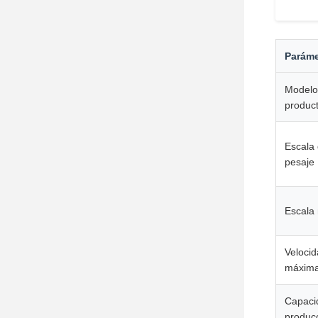
Paráme
Modelo
produc
Escala
pesaje
Escala
Veloci
máxim
Capaci
produc