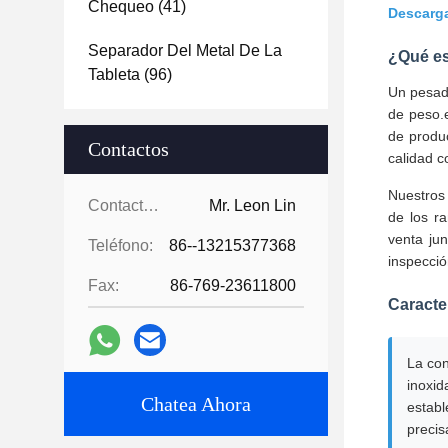
Chequeo
(41)
Descarga
Separador Del Metal De La
¿Qué e
Tableta
(96)
Un pesado
de peso.
de produc
Contactos
calidad c
Nuestros
Contactos:
Mr. Leon Lin
de los r
venta ju
Teléfono:
86--13215377368
inspecció
Fax:
86-769-23611800
Caracte
La con
inoxid
Chatea Ahora
establ
precis