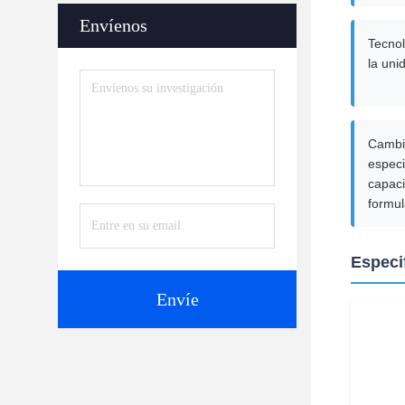
Envíenos
Tecnol
la uni
Cambio
especi
capac
formu
Especi
Envíe