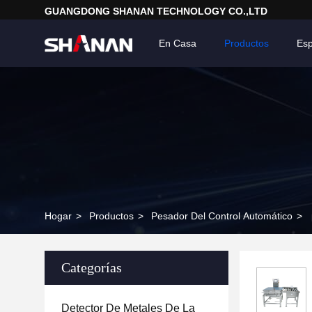
GUANGDONG SHANAN TECHNOLOGY CO.,LTD
En Casa
Productos
Esp
Hogar
>
Productos
>
Pesador Del Control Automático
>
Categorías
Detector De Metales De La