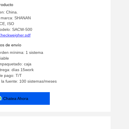
producto
en: China.
a marca: SHANAN
 CE, ISO
odelo: SACW-500
Checkweigher.pdf
os de envío
orden mínima: 1 sistema
iable
empaquetado: caja
trega: días 15work
de pago: T/T
 la fuente: 100 sistemas/meses
Chatea Ahora