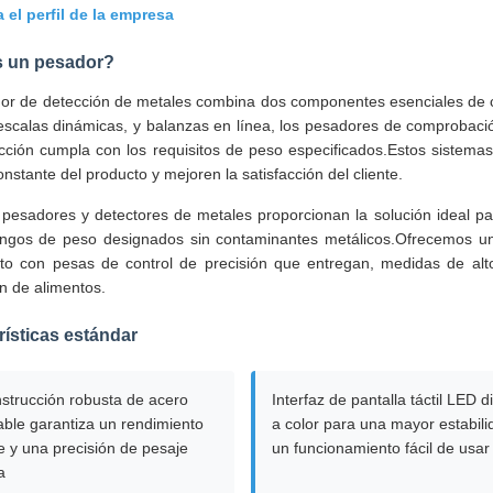
 el perfil de la empresa
s un pesador?
r de detección de metales combina dos componentes esenciales de con
escalas dinámicas, y balanzas en línea, los pesadores de comprobaci
ción cumpla con los requisitos de peso especificados.Estos sistemas
onstante del producto y mejoren la satisfacción del cliente.
 pesadores y detectores de metales proporcionan la solución ideal p
angos de peso designados sin contaminantes metálicos.Ofrecemos u
nto con pesas de control de precisión que entregan, medidas de alt
n de alimentos.
rísticas estándar
strucción robusta de acero
Interfaz de pantalla táctil LED di
able garantiza un rendimiento
a color para una mayor estabili
e y una precisión de pesaje
un funcionamiento fácil de usar
a