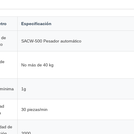
tro
Especificación
 de
SACW-500 Pesador automático
to
 de
No más de 40 kg
 mínima
1g
dad
30 piezas/min
a
dad de
ción
2000