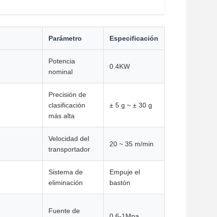
Parámetro
Especificación
Potencia
0.4KW
nominal
Precisión de
clasificación
± 5 g ~ ± 30 g
más alta
Velocidad del
20 ~ 35 m/min
transportador
Sistema de
Empuje el
eliminación
bastón
Fuente de
0.6-1Mpa