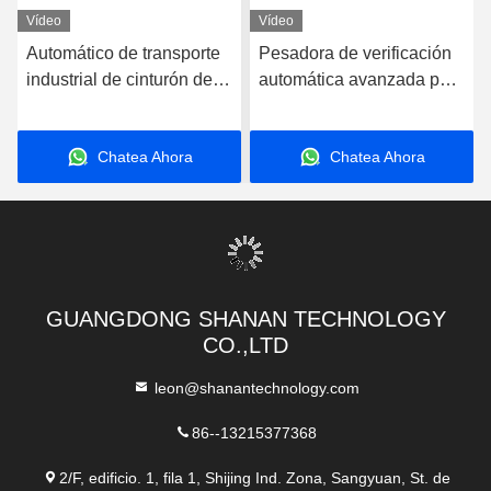
Vídeo
Vídeo
Automático de transporte
Pesadora de verificación
industrial de cinturón de
automática avanzada para
verificación de pesas de
medir y clasificar el peso
verificación de la máquina
de forma rápida y precisa
Chatea Ahora
Chatea Ahora
de peso de la balanza de
peso
GUANGDONG SHANAN TECHNOLOGY
CO.,LTD
leon@shanantechnology.com
86--13215377368
2/F, edificio. 1, fila 1, Shijing Ind. Zona, Sangyuan, St. de