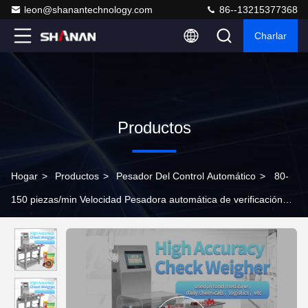
leon@shanantechnology.com
86--13215377368
Charlar
Productos
Hogar
>
Productos
>
Pesador Del Control Automático
>
80-
150 piezas/min Velocidad Pesadora automática de verificación
para alta seguridad y precisión Intervalo de balanza de 0,05 g