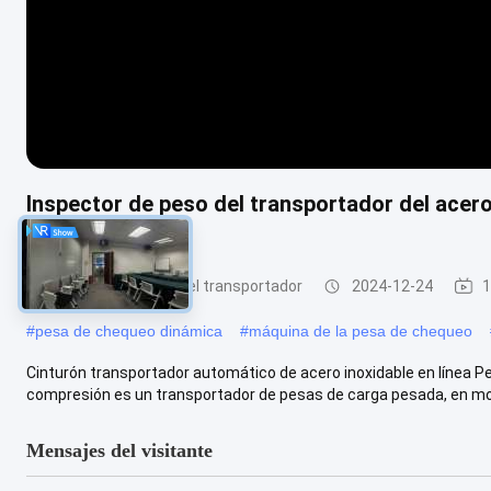
Inspector de peso del transportador del acero
rechazo
Inspector de peso del transportador
2024-12-24
1
#
pesa de chequeo dinámica
#
máquina de la pesa de chequeo
Cinturón transportador automático de acero inoxidable en línea 
compresión es un transportador de pesas de carga pesada, en mov
Mensajes del visitante