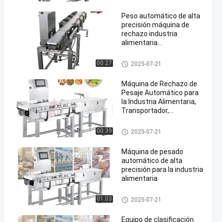
Peso automático de alta
precisión máquina de
rechazo industria
alimentaria
transportador pesador
farmacéutico
Inspector de peso del transpor
00:27
2025-07-21
tador
Máquina de Rechazo de
Pesaje Automático para
la Industria Alimentaria,
Transportador,
Verificador de Peso,
Clasificadora de Peso de
Inspector de peso del transpor
00:39
2025-07-21
300g-30kg
tador
Máquina de pesado
automático de alta
precisión para la industria
alimentaria
Inspector de peso del transpor
01:03
2025-07-21
tador
Equipo de clasificación