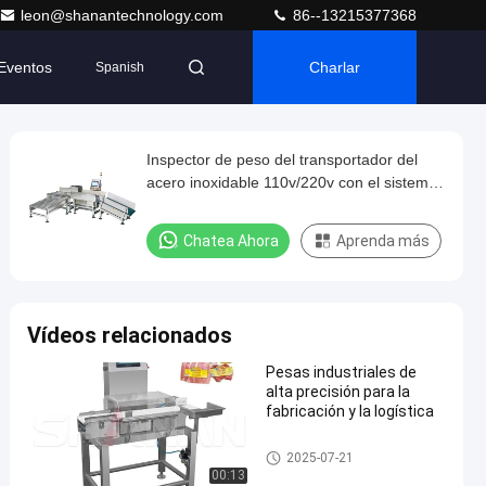
leon@shanantechnology.com
86--13215377368
Eventos
Charlar
Spanish
Inspector de peso del transportador del
acero inoxidable 110v/220v con el sistema
del rechazo
Chatea Ahora
Aprenda más
Vídeos relacionados
Pesas industriales de
alta precisión para la
fabricación y la logística
Inspector de peso del transpor
2025-07-21
tador
00:13