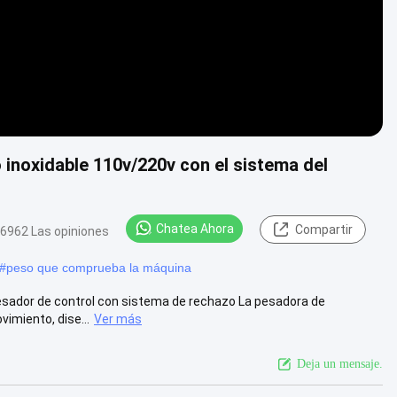
 inoxidable 110v/220v con el sistema del
Chatea Ahora
Compartir
6962 Las opiniones
#
peso que comprueba la máquina
Pesador de control con sistema de rechazo La pesadora de
imiento, dise...
Ver más
Deja un mensaje.