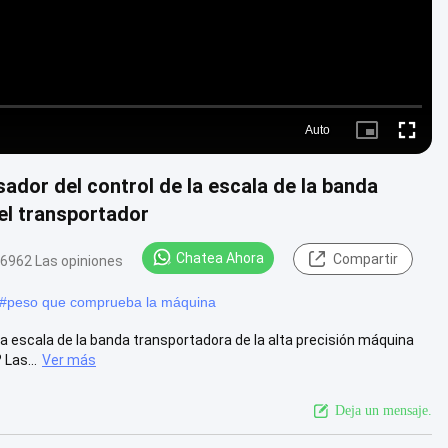
Auto
Picture-
Fullscre
in-
Picture
ador del control de la escala de la banda
el transportador
Chatea Ahora
Compartir
6962 Las opiniones
#
peso que comprueba la máquina
la escala de la banda transportadora de la alta precisión máquina
Las...
Ver más
Deja un mensaje.