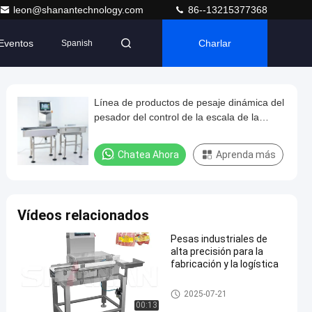
leon@shanantechnology.com
86--13215377368
Eventos
Charlar
Spanish
Línea de productos de pesaje dinámica del
pesador del control de la escala de la
banda transportadora de la alta precisión
máquina del transportador
Chatea Ahora
Aprenda más
Vídeos relacionados
Pesas industriales de
alta precisión para la
fabricación y la logística
Inspector de peso del transpor
2025-07-21
tador
00:13