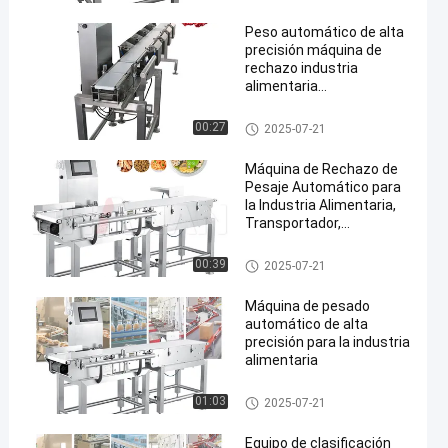
Peso automático de alta
precisión máquina de
rechazo industria
alimentaria
transportador pesador
farmacéutico
Inspector de peso del transpor
00:27
2025-07-21
en
tador
Máquina de Rechazo de
Pesaje Automático para
la Industria Alimentaria,
Transportador,
Verificador de Peso,
Clasificadora de Peso de
Inspector de peso del transpor
00:39
2025-07-21
300g-30kg
tador
Máquina de pesado
automático de alta
precisión para la industria
alimentaria
Inspector de peso del transpor
01:03
2025-07-21
tador
Equipo de clasificación