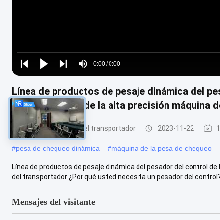
Loaded
:
0%
0:00
/
0:00
Play
Play
Play
Mute
Current
Duration
next
next
Línea de productos de pesaje dinámica del pes
Time
transportadora de la alta precisión máquina d
Inspector de peso del transportador
2023-11-22
1
#
pesa de chequeo dinámica
#
máquina de la pesa de chequeo
Línea de productos de pesaje dinámica del pesador del control de 
del transportador ¿Por qué usted necesita un pesador del control? 
Mensajes del visitante