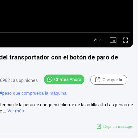
Auto
Picture-
Fullscre
in-
Picture
 del transportador con el botón de paro de
Chatea Ahora
Compartir
6962 Las opiniones
#
peso que comprueba la máquina
encia de la pesa de chequeo caliente de la astilla alta Las pesas de
...
Ver más
Deja un mensaje.