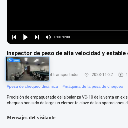
Loaded
:
0%
0:00
/
0:00
Play
Play
Play
Mute
Current
Duration
next
next
Inspector de peso de alta velocidad y estable
Time
emergencia
Inspector de peso del transportador
2023-11-22
1
#
pesa de chequeo dinámica
#
máquina de la pesa de chequeo
Precisión de empaquetado de la balanza VC-10 de la venta en exist
chequeo han sido de largo un elemento clave de las operaciones de 
Mensajes del visitante