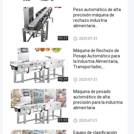
Peso automático de alta
precisión máquina de
rechazo industria
alimentaria
transportador pesador
farmacéutico
Inspector de peso del transpor
00:27
2025-07-21
en
tador
Máquina de Rechazo de
Pesaje Automático para
la Industria Alimentaria,
Transportador,
Verificador de Peso,
Clasificadora de Peso de
Inspector de peso del transpor
00:39
2025-07-21
300g-30kg
tador
Máquina de pesado
automático de alta
precisión para la industria
alimentaria
Inspector de peso del transpor
01:03
2025-07-21
tador
Equipo de clasificación