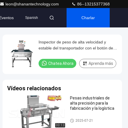
leon@shanantechnology.com
86--13215377368
Eventos
Charlar
Spanish
Inspector de peso de alta velocidad y
estable del transportador con el botón de
paro de emergencia
Chatea Ahora
Aprenda más
Vídeos relacionados
Pesas industriales de
alta precisión para la
fabricación y la logística
Inspector de peso del transpor
2025-07-21
tador
00:13