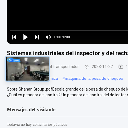
Loaded
:
0%
0:00
/
0:00
Play
Play
Play
Mute
Current
Duration
next
next
Sistemas industriales del inspector y del rec
Time
Inspector de peso del transportador
2023-11-22
1
#
pesa de chequeo dinámica
#
máquina de la pesa de chequeo
Sobre Shanan Group .pdfEscala grande de la pesa de chequeo de la
¿Cuál es pesador del control? Un pesador del control del detector de
Mensajes del visitante
Todavía no hay comentarios públicos