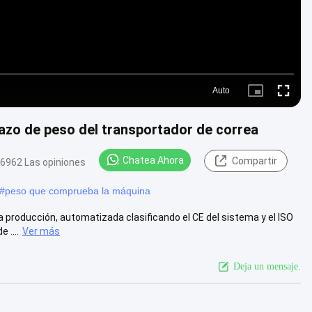
Auto
Picture-
Fullscre
in-
Picture
hazo de peso del transportador de correa
Chatea Ahora
Compartir
6962 Las opiniones
#
peso que comprueba la máquina
 producción, automatizada clasificando el CE del sistema y el ISO
 ....
Ver más
Deja un mensaje.