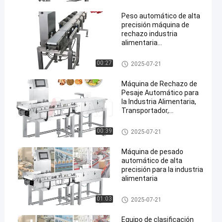
Peso automático de alta
precisión máquina de
rechazo industria
alimentaria
transportador pesador
farmacéutico
Inspector de peso del transpor
00:27
2025-07-21
en
tador
Máquina de Rechazo de
Pesaje Automático para
la Industria Alimentaria,
Transportador,
Verificador de Peso,
Clasificadora de Peso de
Inspector de peso del transpor
00:39
2025-07-21
300g-30kg
tador
Máquina de pesado
automático de alta
precisión para la industria
alimentaria
Inspector de peso del transpor
01:03
2025-07-21
tador
Equipo de clasificación