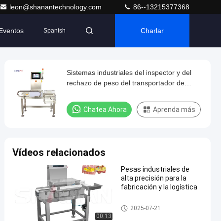
leon@shanantechnology.com
86--13215377368
Eventos
Charlar
Spanish
Sistemas industriales del inspector y del
rechazo de peso del transportador de
correa
Chatea Ahora
Aprenda más
Vídeos relacionados
Pesas industriales de
alta precisión para la
fabricación y la logística
Inspector de peso del transpor
2025-07-21
tador
00:13