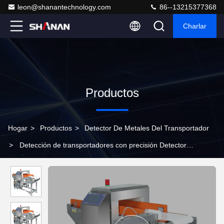
leon@shanantechnology.com
86--13215377368
Charlar
Productos
Hogar
>
Productos
>
Detector De Metales Del Transportador
>
Detección de transportadores con precisión Detector
automático de transportadores con estructura de acero
inoxidable y altura de detección personalizable